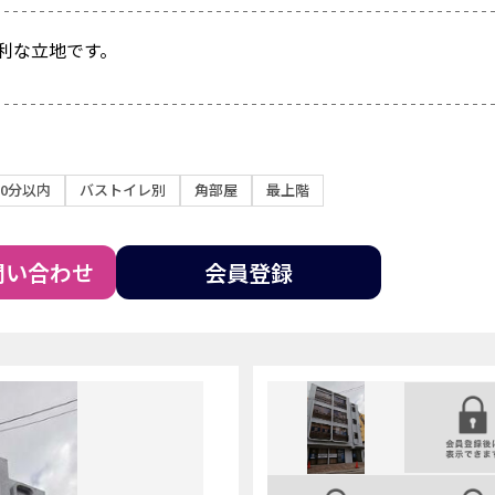
利な立地です。
0分以内
バストイレ別
角部屋
最上階
問い合わせ
会員登録