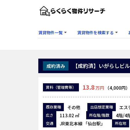
賃貸物件一覧
賃貸物件を検索する
【成約済】いがらしビル 
成約済み
13.8
賃料
（管理費等）
万円
（4,000円）
その他
エステ
既存業種
出店想定業種
113.02 ㎡
4階/4
広さ
所在階/階数
JR東北本線 「仙台駅」
交通
所在地