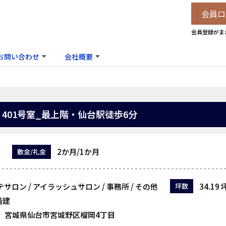
会員ロ
会員登録がま
お問い合わせ
会社概要
401号室_最上階・仙台駅徒歩6分
2か月/1か月
敷金/礼金
サロン / アイラッシュサロン / 事務所 / その他
34.19 
坪数
階建
宮城県仙台市宮城野区榴岡4丁目