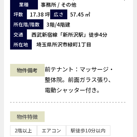
業種
事務所 / その他
17.38 坪
57.45 ㎡
坪数
広さ
3階/4階建
所在階/階数
西武新宿線「新所沢駅」徒歩4分
交通
埼玉県所沢市緑町1丁目
所在地
前テナント：マッサージ・
物件備考
整体院。前面ガラス張り、
電動シャッター付き。
物件特徴
2階以上
エアコン
駅徒歩10分以内