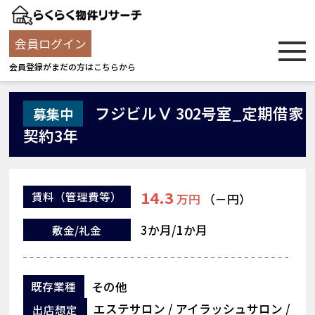
会員ログイン
会員登録がまだの方はこちらから
フジビルⅤ 302号室_定期借家
募集中
契約3年
14.3
賃料
（管理費等）
万円
（－円）
3か月/1か月
敷金/礼金
その他
既存業種
エステサロン / アイラッシュサロン /
出店想定