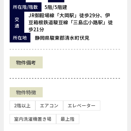
5階/5階建
所在階/階数
JR御殿場線「大岡駅」徒歩29分、伊
交
豆箱根鉄道駿豆線「三島広小路駅」徒
通
歩21分
静岡県駿東郡清水町伏見
所在地
物件備考
物件特徴
2階以上
エアコン
エレベーター
室内洗濯機置き場
最上階