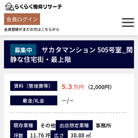
会員ログイン
会員登録がまだの方はこちらから
サカタマンション 505号室_閑
募集中
静な住宅街・最上階
5.3
賃料
（管理費等）
万円
（2,000円）
－/－
敷金/礼金
その他
事務所
既存業種
出店想定業種
11.76 坪
38.88 ㎡
坪数
広さ