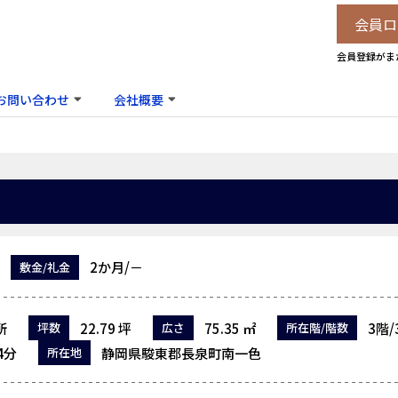
会員ロ
会員登録がま
お問い合わせ
会社概要
2か月/－
敷金/礼金
所
22.79 坪
75.35 ㎡
3階
坪数
広さ
所在階/階数
4分
静岡県駿東郡長泉町南一色
所在地