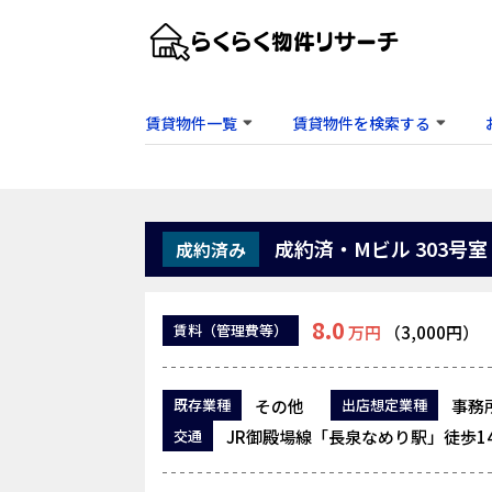
賃貸物件一覧
賃貸物件を検索する
成約済・Mビル 303号室
成約済み
8.0
賃料
（管理費等）
万円
（3,000円）
その他
事務
既存業種
出店想定業種
JR御殿場線「長泉なめり駅」徒歩1
交通