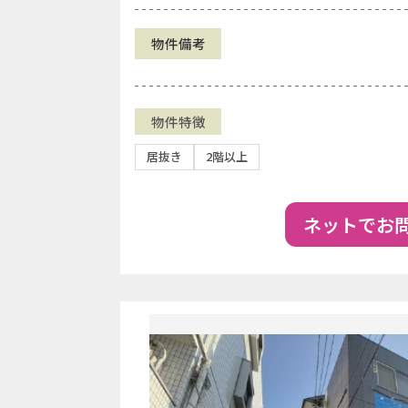
物件備考
物件特徴
居抜き
2階以上
ネットでお