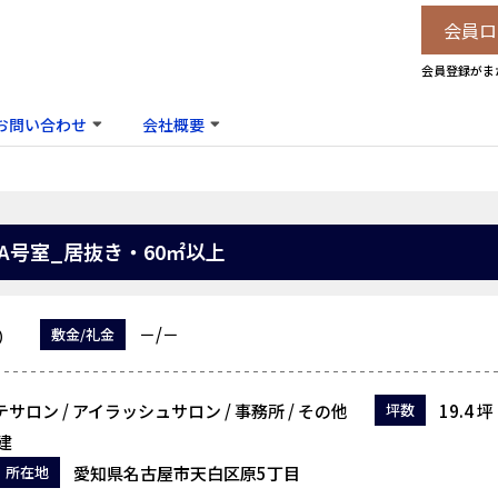
会員ロ
会員登録がま
お問い合わせ
会社概要
A号室_居抜き・60㎡以上
－/－
敷金/礼金
円）
サロン / アイラッシュサロン / 事務所 / その他
19.4 坪
坪数
建
愛知県名古屋市天白区原5丁目
所在地