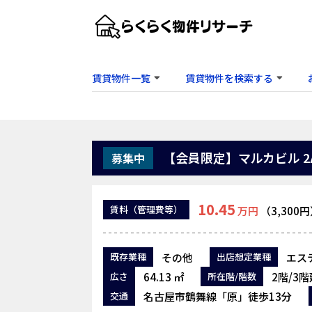
賃貸物件一覧
賃貸物件を検索する
【会員限定】マルカビル 2
募集中
10.45
賃料
（管理費等）
万円
（3,300
その他
エステ
既存業種
出店想定業種
64.13 ㎡
2階/3階
広さ
所在階/階数
名古屋市鶴舞線「原」徒歩13分
交通