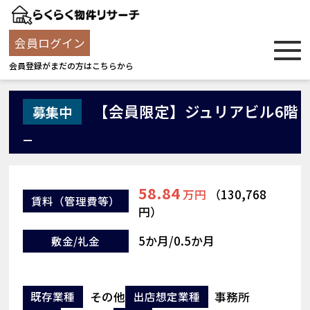
会員ログイン
会員登録がまだの方はこちらから
【会員限定】ジュリアビル6階
募集中
_
58.84
万円
（130,768
賃料
（管理費等）
円）
5か月/0.5か月
敷金/礼金
その他
事務所
既存業種
出店想定業種