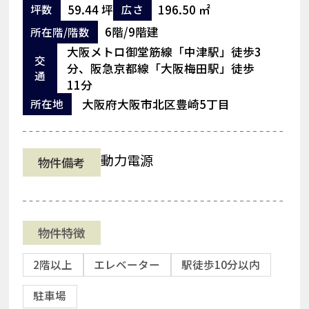
59.44 坪
196.50 ㎡
坪数
広さ
6階/9階建
所在階/階数
大阪メトロ御堂筋線「中津駅」徒歩3
交
分、阪急京都線「大阪梅田駅」徒歩
通
11分
大阪府大阪市北区豊崎5丁目
所在地
動力電源
物件備考
物件特徴
2階以上
エレベーター
駅徒歩10分以内
駐車場