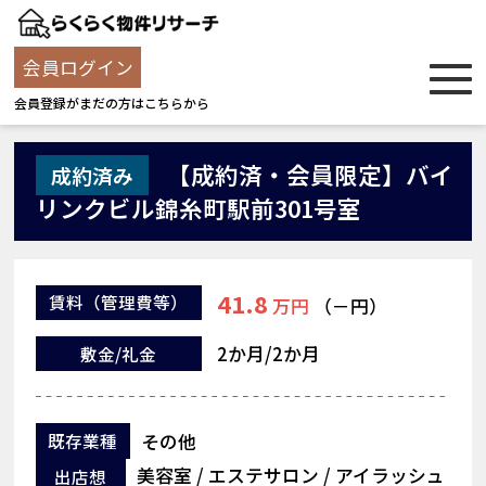
会員ログイン
会員登録がまだの方はこちらから
【成約済・会員限定】バイ
成約済み
リンクビル錦糸町駅前301号室
41.8
賃料
（管理費等）
万円
（－円）
2か月/2か月
敷金/礼金
その他
既存業種
美容室 / エステサロン / アイラッシュ
出店想