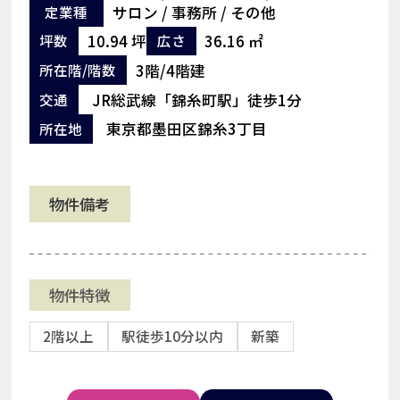
定業種
サロン / 事務所 / その他
10.94 坪
36.16 ㎡
坪数
広さ
3階/4階建
所在階/階数
JR総武線「錦糸町駅」徒歩1分
交通
東京都墨田区錦糸3丁目
所在地
物件備考
物件特徴
2階以上
駅徒歩10分以内
新築