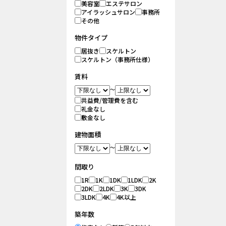
美容室
エステサロン
アイラッシュサロン
事務所
その他
物件タイプ
居抜き
スケルトン
スケルトン（事務所仕様）
賃料
～
共益費/管理費を含む
礼金なし
敷金なし
建物面積
～
間取り
1R
1K
1DK
1LDK
2K
2DK
2LDK
3K
3DK
3LDK
4K
4K以上
築年数