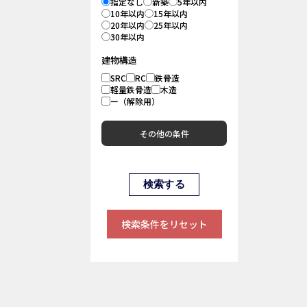
指定なし
新築
5年以内
10年以内
15年以内
20年以内
25年以内
30年以内
建物構造
SRC
RC
鉄骨造
軽量鉄骨造
木造
ー（解除用）
その他の条件
検索条件をリセット