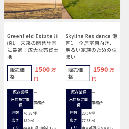
Greenfield Estate 川
Skyline Residence 港
崎L｜未来の開発計画
区1｜全居室南向き、
に最適！広大な売買土
明るい家族のための住
地
まい
1500
1590
販売価
万
販売価
万
格
格
円
円
既存業種
既存業種
ー
ー
出店想定業
出店想定業
事務所
事務所
種
種
坪数
坪数
45.38 坪
23.54 坪
広さ
広さ
150 ㎡
77.83 ㎡
エリ
エリ
神奈川県川崎市1-1-
東京都港区⚪︎⚪︎⚪︎1-